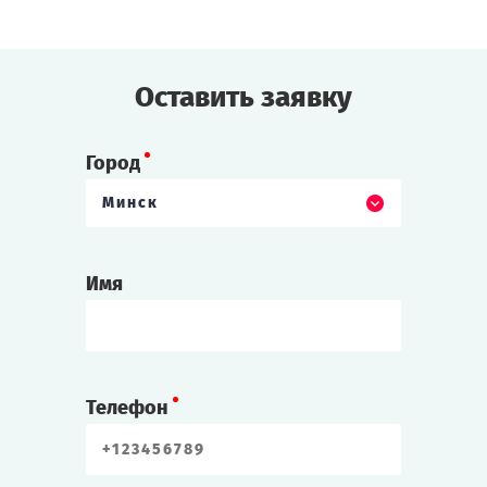
Или, может, пришло ваше время
—
время
людей?
Оставить заявку
Cыграть
Смотреть сценарий
Город
Минск
Имя
Телефон