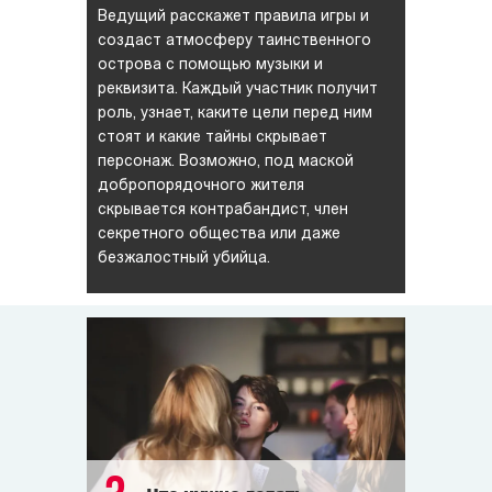
Роанока, не лишившись при этом рассудка?..
Ведущий расскажет правила игры и
создаст атмосферу таинственного
острова с помощью музыки и
К острову от материка раз в сутки ходит паром.
реквизита. Каждый участник получит
Сегодня паром уже уплыл и будет только утром...
роль, узнает, каките цели перед ним
стоят и какие тайны скрывает
Вам предстоит: испытать на себе проклятие старого
персонаж. Возможно, под маской
колдуна, раскрыть секреты тайного общества
добропорядочного жителя
и не попасть при этом к доброму доктору
скрывается контрабандист, член
в психиатрическую лечебницу Роанока!
секретного общества или даже
безжалостный убийца.