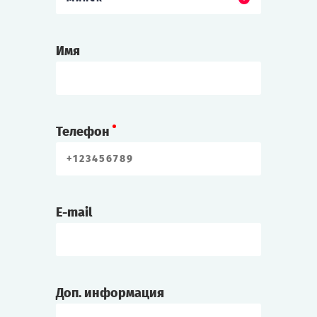
Профессор Лингер
Профессор физики. Говорят, изобрёл какой-
Имя
то необычный прибор.
Элиот/Эли Джонс
Родился на Роаноке, но последние два
Телефон
года прожил на материке. Его отец
недавно скончался.
Алекс/Алекса Вернер
E-mail
Художник, известен своими мрачными
картинами.
Чарли Диккенс
Доп. информация
Журналист.