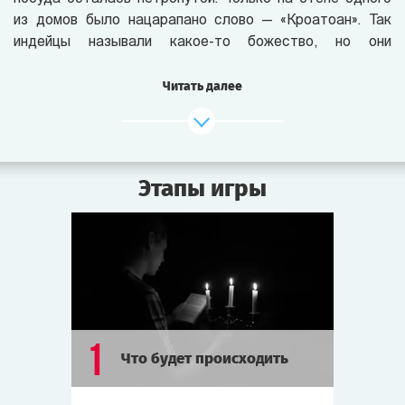
из домов было нацарапано слово — «Кроатоан». Так
индейцы называли какое-то божество, но они
отказывались о нём говорить.
Читать далее
По сей день люди пытаются раскрыть тайну пропавшей
колонии. Сегодняшнее лунное затмение совпадает
с парадом планет — такое бывает раз в 100 лет.
В прошлом именно в такие затмения на острове
Этапы игры
происходили странные события. Может, и на этот раз
что-то случится?..
Роанок полон слухов и легенд. Говорят, 100 лет назад
в старом доме Пергамов жил колдун — Эйб Пергам,
который похищал людей и приносил их в жертву
дьяволу. Однажды колдун загадочно исчез, но его дом
и по сей день обходят стороной. Ходят слухи, что
1
Что будет происходить
он проклят.