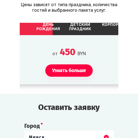
Цены зависят от типа праздника, количества
Невеста Томми Пергама.
гостей и выбранного пакета услуг.
ДЕНЬ
ДЕТСКИЙ
КОРПОРАТИВ
Сэм «Ирландец» Келли
РОЖДЕНИЯ
ПРАЗДНИК
Бизнесмен. Недавно купил на Роаноке
несколько участков земли.
450
от
BYN
Кэтрин Келли
Дочь Сэма Келли.
Узнать больше
Шон «Бык»
Помощник Сэма Келли.
Оставить заявку
Тэйлор «Красавчик»/«Красотка»
Город
Племянник (-ца) Сэма Келли.
Минск