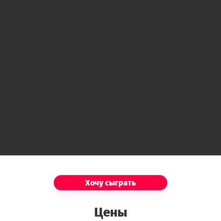
Пожилой индеец, местный садовник.
Приезжие
Мадам Скалон
Ясновидящая, известная своими
спиритическими сеансами.
Мистер/Мисс Хоуп
Ассистент мадам Скалон.
Томми Пергам
Потомок старого рода Пергамов, некогда
Хочу сыграть
жившего на острове.
Цены
Бетти Дойл