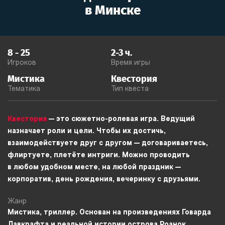
в
Минске
8
-
25
2-3
ч.
Игроков
Время игры
Мистика
Квестория
Тематика
Тип квеста
Квестория
— это сюжетно-ролевая игра. Ведущий
назначает роли и цели. Чтобы их достичь,
взаимодействуете друг с другом — договариваетесь,
флиртуете, плетёте интриги. Можно проводить
в любом удобном месте, на любой праздник —
корпоратив, день рождения, вечеринку с друзьями.
Жанр
Мистика, триллер. Основан на произведениях Говарда
Лавкрафта и реальной истории острова Роанок