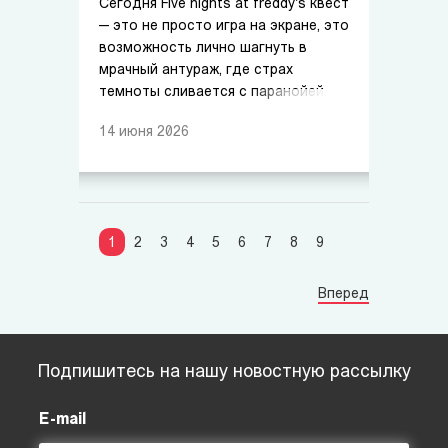
Сегодня Five nights at freddy's квест
— это не просто игра на экране, это
возможность лично шагнуть в
мрачный антураж, где страх
темноты сливается с паранойей.
14
июня
2026
1
2
3
4
5
6
7
8
9
Вперед
Подпишитесь на нашу новостную рассылку
E-mail