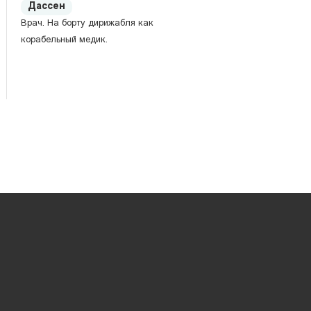
Дассен
Врач. На борту дирижабля как
корабельный медик.
Доуэль
Учёный-биолог. Посвятил
жизнь доказательству теорий
Дарвина о возникновении
людей из животных
естественным путём.