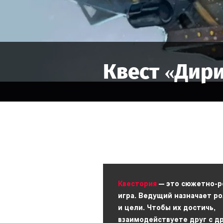
Квест «
Дир
Квестория
— это сюжетно-р
игра. Ведущий назначает р
и цели. Чтобы их достичь,
взаимодействуете друг с д