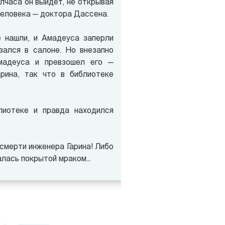
олчаса он выйдет, не открывая
 человека — доктора Дассена.
е нашли, и Амадеуса заперли
азался в салоне. Но внезапно
Амадеуса и превзошел его —
рина, так что в библиотеке
лиотеке и правда находился
смерти инженера Гарина!
Либо
лась покрытой мраком...