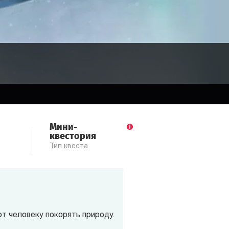
Мини-
квестория
Тип квеста
т человеку покорять природу.