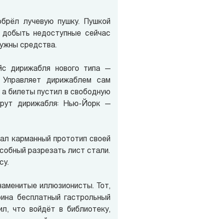
обрёл лучевую пушку. Пушкой
 добыть недоступные сейчас
нужны средства.
йс дирижабля нового типа —
 Управляет дирижаблем сам
, а билеты пустил в свободную
шрут дирижабля: Нью-Йорк —
зал карманный прототип своей
особный разрезать лист стали.
су.
наменитые иллюзионисты. Тот,
рина бесплатный гастрольный
ил, что войдёт в библиотеку,