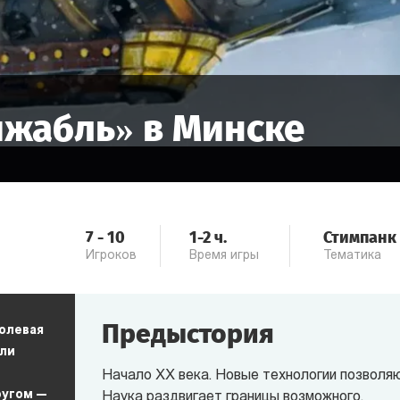
ижабль
» в
Минске
7
-
10
1-2
ч.
Стимпанк
Игроков
Время игры
Тематика
Предыстория
олевая
оли
Начало ХХ века. Новые технологии позволяю
ругом —
Наука раздвигает границы возможного.