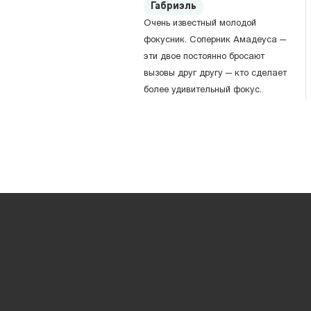
Габриэль
Очень известный молодой
фокусник. Соперник Амадеуса —
эти двое постоянно бросают
вызовы друг другу — кто сделает
более удивительный фокус.
Люпен
Частный сыщик-джентльмен.
Флегг
Исследователь труднодоступных
уголков планеты, в основном —