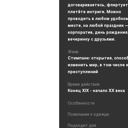
договариваетесь, флиртует
плетёте интриги. Можно
проводить в любом удобно
месте, на любой праздник —
корпоратив, день рождения
вечеринку с друзьями.
Жанр
Стимпанк: открытия, спосо
изменить мир, в том числе 
преступлений
Время действия
Конец XIX - начало XX века
Особенности
Пожелания к одежде
Подходит для