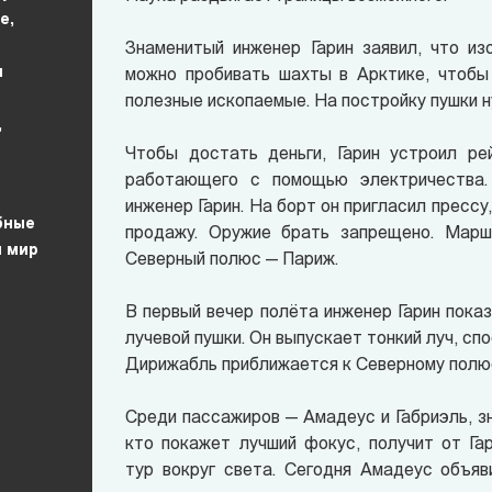
е,
Знаменитый инженер Гарин заявил, что из
м
можно пробивать шахты в Арктике, чтобы
полезные ископаемые. На постройку пушки 
,
Чтобы достать деньги, Гарин устроил ре
работающего с помощью электричества.
инженер Гарин. На борт он пригласил прессу
бные
продажу. Оружие брать запрещено. Мар
и мир
Северный полюс — Париж.
В первый вечер полёта инженер Гарин пока
лучевой пушки. Он выпускает тонкий луч, сп
Дирижабль приближается к Северному полю
Среди пассажиров — Амадеус и Габриэль, з
кто покажет лучший фокус, получит от Га
тур вокруг света. Сегодня Амадеус объяв