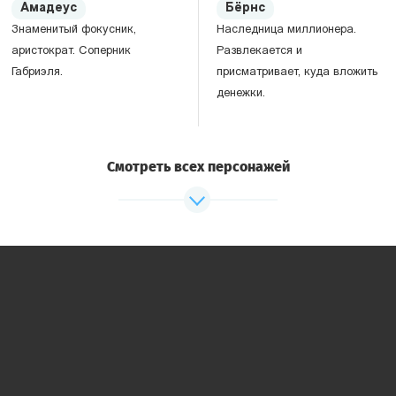
Амадеус
Бёрнс
Знаменитый фокусник,
Наследница миллионера.
аристократ. Соперник
Развлекается и
Габриэля.
присматривает, куда вложить
денежки.
Смотреть всех персонажей
Адель
Сатуола
Баронесса, вдова. Тратит
Учёный-физик, профессор.
богатства на науку. Молода,
привлекательна.
Клемон
Журналист солидной
парижской газеты. Каждый