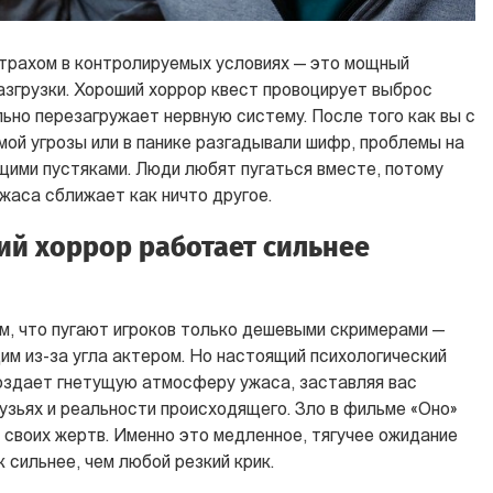
трахом в контролируемых условиях — это мощный
азгрузки. Хороший хоррор квест провоцирует выброс
ьно перезагружает нервную систему. После того как вы с
мой угрозы или в панике разгадывали шифр, проблемы на
щими пустяками. Люди любят пугаться вместе, потому
жаса сближает как ничто другое.
ий хоррор работает сильнее
м, что пугают игроков только дешевыми скримерами —
им из-за угла актером. Но настоящий психологический
оздает гнетущую атмосферу ужаса, заставляя вас
узьях и реальности происходящего. Зло в фильме «Оно»
 своих жертв. Именно это медленное, тягучее ожидание
 сильнее, чем любой резкий крик.