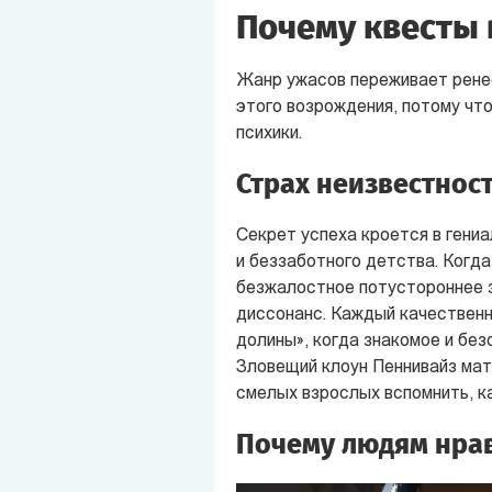
Почему квесты 
Жанр ужасов переживает ренес
этого возрождения, потому чт
психики.
Страх неизвестнос
Секрет успеха кроется в гениа
и беззаботного детства. Когд
безжалостное потустороннее з
диссонанс. Каждый качественн
долины», когда знакомое и бе
Зловещий клоун Пеннивайз мат
смелых взрослых вспомнить, к
Почему людям нрав