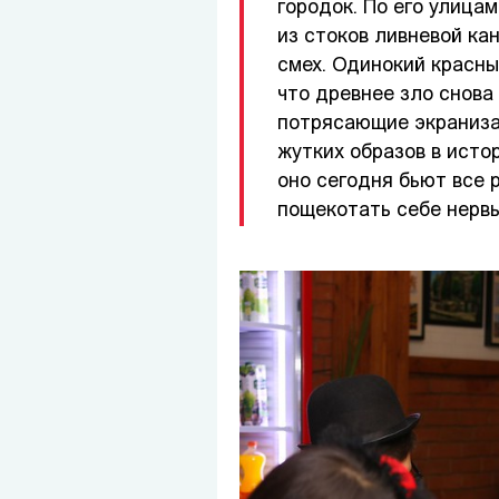
городок. По его улица
из стоков ливневой ка
смех. Одинокий красны
что древнее зло снова
потрясающие экраниза
жутких образов в исто
оно сегодня бьют все
пощекотать себе нервы