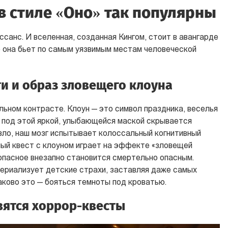
в стиле «Оно» так популярны
санс. И вселенная, созданная Кингом, стоит в авангарде
о она бьет по самым уязвимым местам человеческой
ти и образ зловещего клоуна
льном контрасте. Клоун — это символ праздника, веселья
а под этой яркой, улыбающейся маской скрывается
ло, наш мозг испытывает колоссальный когнитивный
ый квест с клоуном играет на эффекте «зловещей
зопасное внезапно становится смертельно опасным.
ериализует детские страхи, заставляя даже самых
аково это — бояться темноты под кроватью.
ятся хоррор-квесты