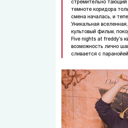
стремительно тающий з
темноте коридора толь
смена началась, и теп
Уникальная вселенная,
культовый фильм, поко
Five nights at freddy's
возможность лично шаг
сливается с паранойей