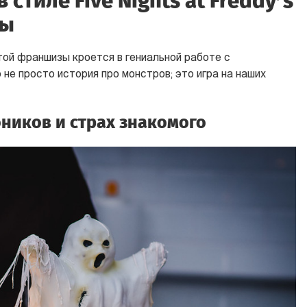
 стиле Five Nights at Freddy’s
ны
той франшизы кроется в гениальной работе с
 не просто история про монстров; это игра на наших
иков и страх знакомого