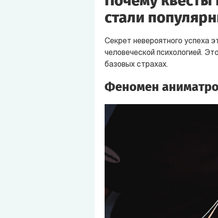
Почему квесты в
стали популяр
Секрет невероятного успеха э
человеческой психологией. Это
базовых страхах.
Феномен аниматрон