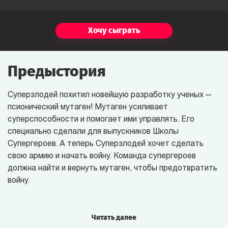
Хочу сыграть
Предыстория
Суперзлодей похитил новейшую разработку ученых —
псионический мутаген! Мутаген усиливает
суперспособности и помогает ими управлять. Его
специально сделали для выпускников Школы
Супергероев. А теперь Суперзлодей хочет сделать
свою армию и начать войну. Команда супергероев
должна найти и вернуть мутаген, чтобы предотвратить
войну.
Суперзлодей спрятал мутаген в секретном бункере
на окраине мрачного города. В разных местах города
Читать далее