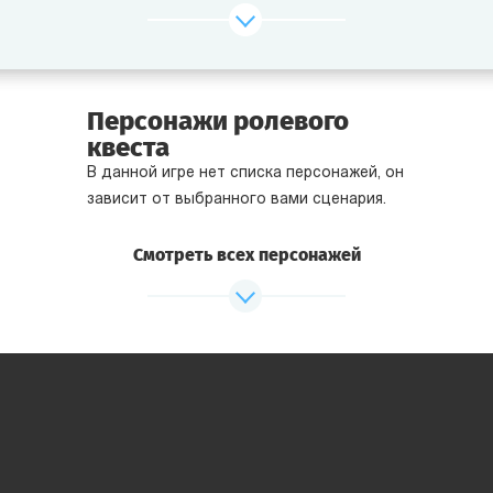
можно найти подсказки и вычислить его
местоположение. Кто знает, что там приготовил
Суперзлодей?
Героям предстоит найти бункер Суперзлодея,
Персонажи ролевого
встретиться с Безумным Учёным, победить Киборга,
квеста
разрушить башню Титана, пройти опасные ловушки
В данной игре нет списка персонажей, он
в бункере, и получить новые суперспособности!
зависит от выбранного вами сценария.
Смотреть всех персонажей