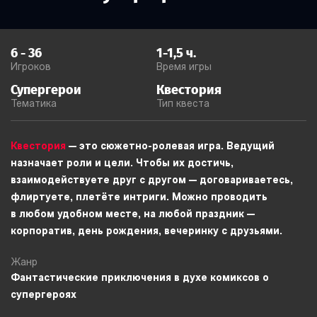
6
-
36
1-1,5
ч.
Игроков
Время игры
Супергерои
Квестория
Тематика
Тип квеста
Квестория
— это сюжетно-ролевая игра. Ведущий
назначает роли и цели. Чтобы их достичь,
взаимодействуете друг с другом — договариваетесь,
флиртуете, плетёте интриги. Можно проводить
в любом удобном месте, на любой праздник —
корпоратив, день рождения, вечеринку с друзьями.
Жанр
Фантастические приключения в духе комиксов о
супергероях