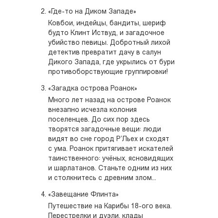
«Где-то на Диком Западе»
Ковбои, индейцы, бандиты, шериф
будто Клинт Иствуд, и загадочное
убийство певицы. Добротный лихой
детектив превратит дачу в салун
Дикого Запада, где укрылись от бури
противоборствующие группировки!
«Загадка острова Роанок»
Много лет назад на острове Роанок
внезапно исчезла колония
поселенцев. До сих пор здесь
творятся загадочные вещи: люди
видят во сне город Р’Льех и сходят
с ума. Роанок притягивает искателей
таинственного: учёных, ясновидящих
и шарлатанов. Станьте одним из них
и столкнитесь с древним злом...
«Завещание Флинта»
Путешествие на Карибы 18-ого века.
Перестрелки и дуэли, клады